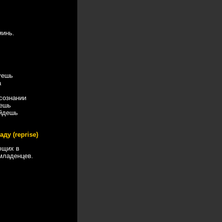
минь.
уешь
а
сознании
чешь
айдешь
аду (reprise)
ющих в
младенцев.