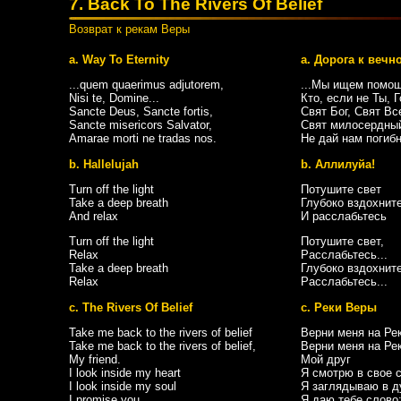
7. Back To The Rivers Of Belief
Возврат к рекам Веры
a. Way To Eternity
a. Дорога к вечн
...quem quaerimus adjutorem,
...Мы ищем помощ
Nisi te, Domine...
Кто, если не Ты, Г
Sancte Deus, Sancte fortis,
Свят Бог, Свят В
Sancte misericors Salvator,
Свят милосердный
Amarae morti ne tradas nos.
Не дай нам погиб
b. Hallelujah
b. Аллилуйа!
Turn off the light
Потушите свет
Take a deep breath
Глубоко вздохнит
And relax
И расслабьтесь
Turn off the light
Потушите свет,
Relax
Расслабьтесь...
Take a deep breath
Глубоко вздохнит
Relax
Расслабьтесь...
c. The Rivers Of Belief
c. Реки Веры
Take me back to the rivers of belief
Верни меня на Ре
Take me back to the rivers of belief,
Верни меня на Ре
My friend.
Мой друг
I look inside my heart
Я смотрю в свое 
I look inside my soul
Я заглядываю в 
I promise you
Я даю тебе слово