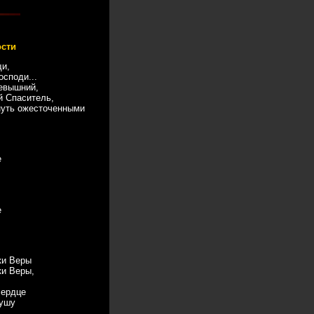
ости
и,
осподи...
севышний,
 Спаситель,
нуть ожесточенными
е
е
ки Веры
ки Веры,
сердце
душу
: