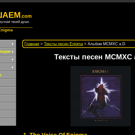
ШАЕМ
.com
вучная твоей душе
Enigma
Главная
>
Тексты песен Enigma
> Альбом MCMXC a.D.
педия
Тексты песен MCMXC 
в
1. The Voice Of Enigma