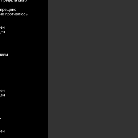
ь предела моих
запрещено
 не противлюсь
ден
ден
ниям
ден
ден
ь
ден