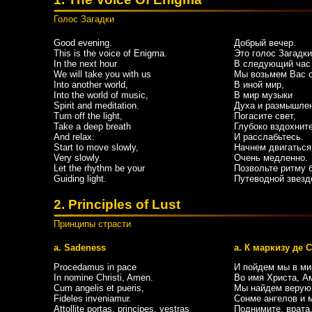
Голос Загадки
Good evening.
Добрый вечер.
This is the voice of Enigma.
Это голос Загадки
In the next hour
В следующий час
We will take you with us
Мы возьмем Вас с
Into another world,
В иной мир,
Into the world of music,
В мир музыки
Spirit and meditation.
Духа и размышлен
Turn off the light,
Погасите свет,
Take a deep breath
Глубоко вздохнит
And relax.
И расслабьтесь.
Start to move slowly,
Начнем двигаться
Very slowly.
Очень медленно.
Let the rhythm be your
Позвольте ритму 
Guiding light.
Путеводной звезд
2. Principles of Lust
Принципы страсти
a. Sadeness
a. К маркизу де 
Procedamus in pace
И пойдем мы в ми
In nomine Christi, Amen.
Во имя Христа, А
Cum angelis et pueris,
Мы найдем верую
Fideles inveniamur.
Сонме ангелов и 
Attollite portas, principes, vestras
Поднимите, врата,