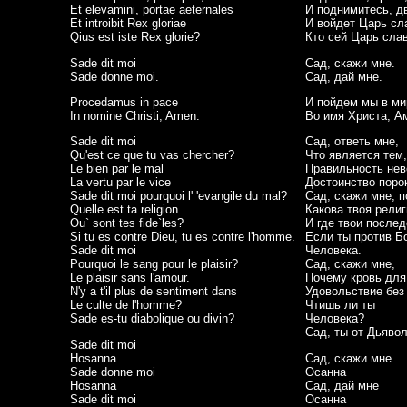
Et elevamini, portae aeternales
И поднимитесь, д
Et introibit Rex gloriae
И войдет Царь сл
Qius est iste Rex glorie?
Кто сей Царь сла
Sade dit moi
Сад, скажи мне.
Sade donne moi.
Сад, дай мне.
Procedamus in pace
И пойдем мы в ми
In nomine Christi, Amen.
Во имя Христа, А
Sade dit moi
Сад, ответь мне,
Qu'est ce que tu vas chercher?
Что является тем
Le bien par le mal
Правильность нев
La vertu par le vice
Достоинство поро
Sade dit moi pourquoi l' 'evangile du mal?
Сад, скажи мне, п
Quelle est ta religion
Какова твоя религ
Ou` sont tes fide`les?
И где твои после
Si tu es contre Dieu, tu es contre l'homme.
Если ты против Бо
Sade dit moi
Человека.
Pourquoi le sang pour le plaisir?
Сад, скажи мне,
Le plaisir sans l'amour.
Почему кровь для
N'y a t'il plus de sentiment dans
Удовольствие без
Le culte de l'homme?
Чтишь ли ты
Sade es-tu diabolique ou divin?
Человека?
Сад, ты от Дьяво
Sade dit moi
Hosanna
Сад, скажи мне
Sade donne moi
Осанна
Hosanna
Сад, дай мне
Sade dit moi
Осанна