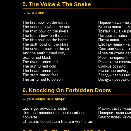
5. The Voice & The Snake
Глас и Змий
The first bowl on the earth
Первая чаша - на
The second bowl on the sea
Вторая чаша - в м
The third bowl on the rivers
Третья чаша - в р
The fourth bowl on the sun
Четвертая чаша - 
The fifth bowl on the beast
Пятая чаша - на з
The sixth bowl on the stars
Шестая чаша - на
The seventh bowl on the air
Седьмая чаша - н
And the earth turned grey
И земля стала се
Sea turned black
Моря почернели
The rivers turned red
Реки стали красн
The sun turned cold
Солнце остыло
The beast turned pale
Животное поблед
The stars turned fast
Звезды стали бы
The air turned to poison
Воздух превратил
6. Knocking On Forbidden Doors
Стук в запретные двери
Eia, ergo, advocata nostra,
Мария, заступниц
illos tuos misericordes oculos ad nos
Поверни глаза ми
converte
Благословен Иису
Et Iesum, benedictum fructum ventris tui.