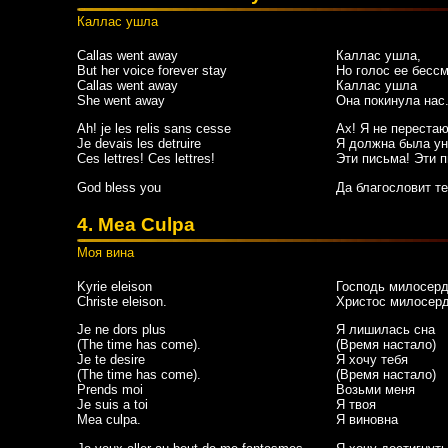
Каллас ушла
Callas went away
Каллас ушла,
But her voice forever stay
Но голос ее бессм
Callas went away
Каллас ушла
She went away
Она покинула нас.
Ah! je les relis sans cesse
Ах! Я не переста
Je devais les detruire
Я должна была ун
Ces lettres! Ces lettres!
Эти письма! Эти 
God bless you
Да благословит т
4. Mea Culpa
Моя вина
Kyrie eleison
Господь милосер
Christe eleison.
Христос милосер
Je ne dors plus
Я лишилась сна
(The time has come).
(Время настало)
Je te desire
Я хочу тебя
(The time has come).
(Время настало)
Prends moi
Возьми меня
Je suis a toi
Я твоя
Mea culpa.
Я виновна