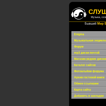
СЛУ
Музыка, соз
Бывший
Мир 
Enigma
Музыкальная энцикло
Форум
mp3 диски почтой
Магазин редких диско
Каталог сайтов
Фотоальбом форума
Архив гостевой книги
Обмен ссылками
Карта сайта
Добавить в закладки