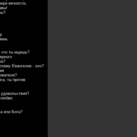
вери вечности,
авы!
вы?
р
минь.
, что ты ищешь?
ерного
ка?
очему Евангелие - зло?
ия
дователи?
га, ты против
 удовольствия?
 любви.
ла или Бога?