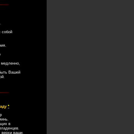
.
 собой
ия.
е
 медленно,
быть Вашей
ой.
Саду
*
р
минь.
щих в
младенцев.
 верхи ваши,