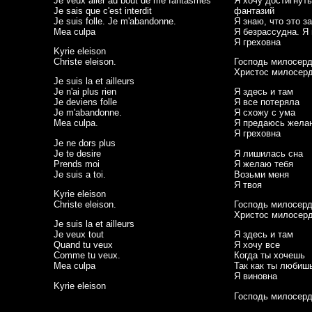
Je veux aller au bout de me fantasmes
Я хочу достигнут
Je sais que c'est interdit
фантазий
Je suis folle. Je m'abandonne.
Я знаю, что это 
Mea culpa
Я безрассудна. Я
Я греховна
Kyrie eleison
Christe eleison.
Господь милосер
Христос милосер
Je suis la et ailleurs
Je n'ai plus rien
Я здесь и там
Je deviens folle
Я все потеряла
Je m'abandonne.
Я схожу с ума
Mea culpa.
Я предаюсь жела
Я греховна
Je ne dors plus
Je te desire
Я лишилась сна
Prends moi
Я желаю тебя
Je suis a toi.
Возьми меня
Я твоя
Kyrie eleison
Christe eleison.
Господь милосер
Христос милосер
Je suis la et ailleurs
Je veux tout
Я здесь и там
Quand tu veux
Я хочу все
Comme tu veux.
Когда ты хочешь
Mea culpa
Так как ты любиш
Я виновна
Kyrie eleison
Господь милосер