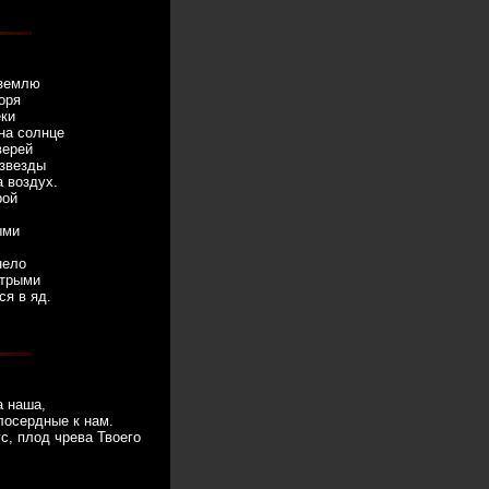
 землю
оря
еки
на солнце
верей
 звезды
а воздух.
рой
ыми
нело
стрыми
ся в яд.
а наша,
лосердные к нам.
с, плод чрева Твоего