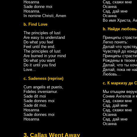
Hosanna
Сад, скажи мне
Sade donne moi
Осанна
Hosanna.
Сад, дай мне
In nomine Christi, Amen
Осанна
Во имя Христа, А
b. Find Love
b. Найди любовь
The principles of lust
Are easy to understand
Принципы страсти
Do what you feel
Легко понять:
Feel until the end.
Делай что чувств
The principles of lust
Чувствуй до конц
Are burned in your mind
Принципы страсти
Do what you want
Рождены в твоем 
Do it until you find
Делай, что ты хо
Love...
Делай, пока не н
Любовь...
c. Sadeness (reprise)
c. К маркизу де С
Cum angelis et pueris,
Fideles inveniamur.
Мы отыщем веру
Sade dit moi
Сонме Ангелов и 
Sade donnes moi
Сад, скажи мне
Sade dit moi.
Сад, дай мне
Hosanna
Сад, скажи мне
Sade donnes moi
Осанна
Hosanna
Сад, дай мне
Осанна
3. Callas Went Away